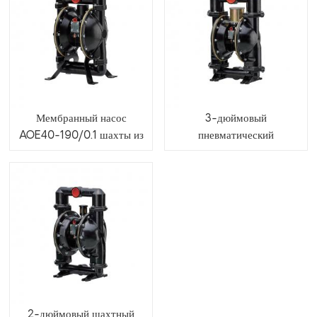
Мембранный насос
3-дюймовый
AOE40-190/0.1 шахты из
пневматический
алюминиевого сплава с
мембранный насос
пневмоприводом
AOE80-540/0.1 для
использования в
горнодобывающей
промышленности
2-дюймовый шахтный