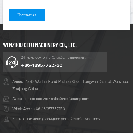
WENZHOU DEFU MACHINERY CO., LTD.
24-круглосуточно Служба поддержки :
+86-18957752760
Адрес : No.9, Wenhui Road, Puzhou Street, Longwan District, Wenzhou,
Zhejiang, China
Электронное письмо :
sales9@defupump.com
WhatsApp :
+86-18957752760
Контактное лицо (Зарядное устройство) : Ms Cindy