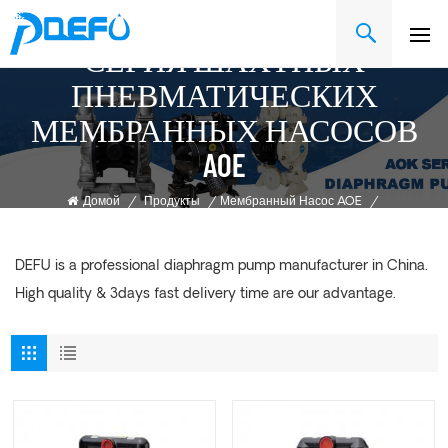
СЕРИЯ ШАХТНЫХ
ПНЕВМАТИЧЕСКИХ
МЕМБРАННЫХ НАСОСОВ
AOE
Домой
/
Продукты
/
Мембранный Насос AOE
/
Серия Шахтных Пневматических Мембранных Насосов AOE
DEFU is a professional diaphragm pump manufacturer in China.
High quality & 3days fast delivery time are our advantage.